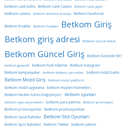
betkom canlı bahis
Betkom Canlı Casino
Betkom canlı yayın
betkom casino
Betkom Facebook
betkom deneme bonusu
Betkom Giriş
Betkom fırsatlar
Betkom fırsatları
Betkom giriş adresi
Betkom Güncel Adres
Betkom Güncel Giriş
Betkom Güvenilir Mi?
betkom hızlı ödeme
Betkom Instagram
betkom güvenlik
Betkom kampanyaları
betkom mobil bahis
betkom kullanıcı yorumları
Betkom Mobil Giriş
Betkom mobil platform
betkom mobil uygulama
betkom müşteri hizmetleri.
Betkom oyunları
Betkom Neden Adres Değiştiriyor?
betkom para yatırma
betkom oyun seçenekleri
Betkom promosyon
Betkom promosyonları
Betkom promosyonlar
Betkom Slot Oyunları
Betkom Sanal Bahisler
Betkom Spor Bahisleri
Betkom Twitter
betkom yatırım