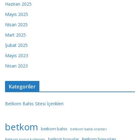
Haziran 2025
Mayıs 2025
Nisan 2025
Mart 2025
Şubat 2025
Mayıs 2023
Nisan 2023
Kategoriler
Betkom Bahis Sitesi İçerikleri
betkom
betkom bahis
betkom bahis oranları
Betkom bonusları
betkom bonuslar
Betkom bonus kullanımı