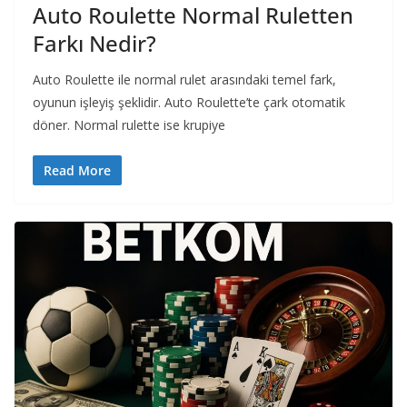
Auto Roulette Normal Ruletten
Farkı Nedir?
Auto Roulette ile normal rulet arasındaki temel fark,
oyunun işleyiş şeklidir. Auto Roulette’te çark otomatik
döner. Normal rulette ise krupiye
Read More