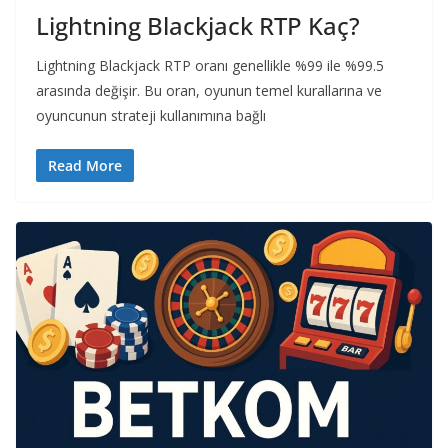
Lightning Blackjack RTP Kaç?
Lightning Blackjack RTP oranı genellikle %99 ile %99.5
arasında değişir. Bu oran, oyunun temel kurallarına ve
oyuncunun strateji kullanımına bağlı
Read More