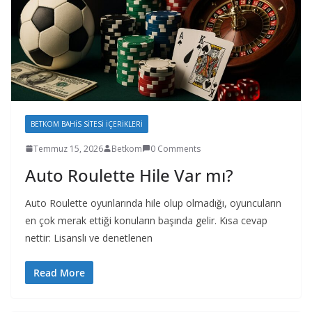
BETKOM BAHIS SITESI İÇERIKLERI
Temmuz 15, 2026
Betkom
0 Comments
Auto Roulette Hile Var mı?
Auto Roulette oyunlarında hile olup olmadığı, oyuncuların
en çok merak ettiği konuların başında gelir. Kısa cevap
nettir: Lisanslı ve denetlenen
Read More