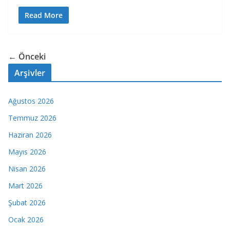
Read More
← Önceki
Arşivler
Ağustos 2026
Temmuz 2026
Haziran 2026
Mayıs 2026
Nisan 2026
Mart 2026
Şubat 2026
Ocak 2026