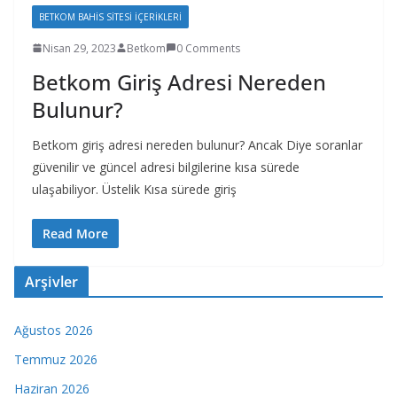
BETKOM BAHIS SITESI İÇERIKLERI
Nisan 29, 2023
Betkom
0 Comments
Betkom Giriş Adresi Nereden
Bulunur?
Betkom giriş adresi nereden bulunur? Ancak Diye soranlar
güvenilir ve güncel adresi bilgilerine kısa sürede
ulaşabiliyor. Üstelik Kısa sürede giriş
Read More
Arşivler
Ağustos 2026
Temmuz 2026
Haziran 2026