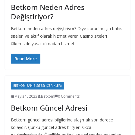
Betkom Neden Adres
Değiştiriyor?
Betkom neden adres değiştiriyor? Diye soranlar için bahis
siteleri ve aktif olarak hizmet veren Casino siteleri
ülkemizde yasal olmadan hizmet
Read More
BETKOM BAHIS SITESI İÇERIKLERI
Mayıs 1, 2023
Betkom
0 Comments
Betkom Güncel Adresi
Betkom güncel adresi bilgilerine ulaşmak son derece
kolaydır. Çünkü güncel adres bilgileri sıkça
paylaşılmaktadır. Özellikle orijinal sosyal medya hesapları.