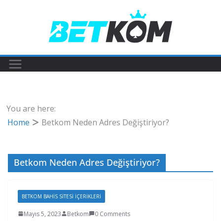
Skip
to
content
You are here:
Home
Betkom Neden Adres Değiştiriyor?
Betkom Neden Adres Değiştiriyor?
BETKOM BAHIS SITESI İÇERIKLERI
Mayıs 5, 2023
Betkom
0 Comments