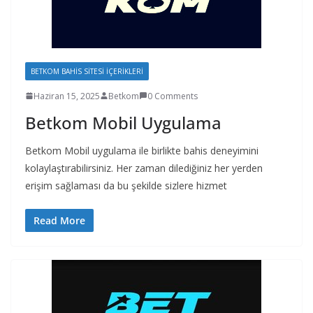
BETKOM BAHIS SITESI İÇERIKLERI
Haziran 15, 2025
Betkom
0 Comments
Betkom Mobil Uygulama
Betkom Mobil uygulama ile birlikte bahis deneyimini
kolaylaştırabilirsiniz. Her zaman dilediğiniz her yerden
erişim sağlaması da bu şekilde sizlere hizmet
Read More