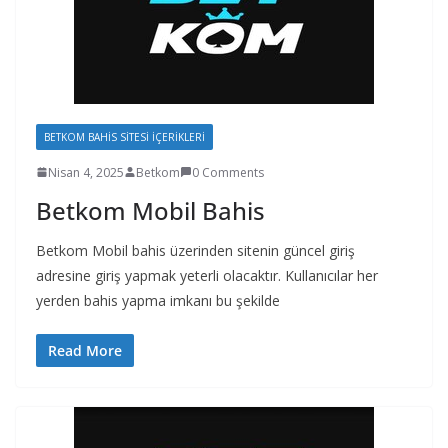
BETKOM BAHIS SITESI İÇERIKLERI
Nisan 4, 2025
Betkom
0 Comments
Betkom Mobil Bahis
Betkom Mobil bahis üzerinden sitenin güncel giriş
adresine giriş yapmak yeterli olacaktır. Kullanıcılar her
yerden bahis yapma imkanı bu şekilde
Read More