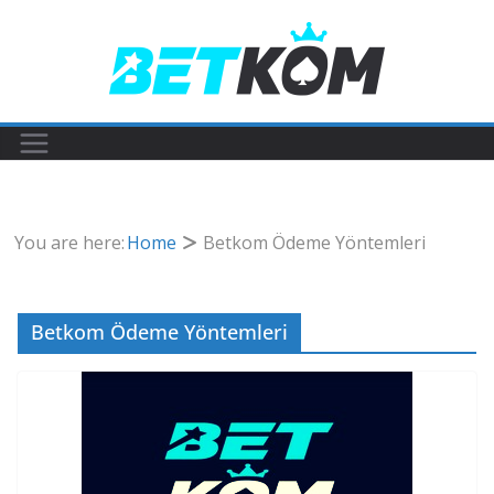
Skip
to
content
You are here:
Home
Betkom Ödeme Yöntemleri
Betkom Ödeme Yöntemleri