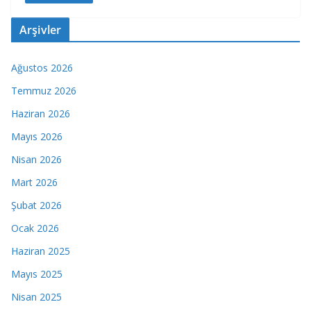
Arşivler
Ağustos 2026
Temmuz 2026
Haziran 2026
Mayıs 2026
Nisan 2026
Mart 2026
Şubat 2026
Ocak 2026
Haziran 2025
Mayıs 2025
Nisan 2025