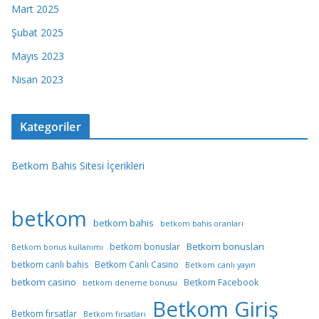
Mart 2025
Şubat 2025
Mayıs 2023
Nisan 2023
Kategoriler
Betkom Bahis Sitesi İçerikleri
betkom
betkom bahis
betkom bahis oranları
Betkom bonusları
betkom bonuslar
Betkom bonus kullanımı
betkom canlı bahis
Betkom Canlı Casino
Betkom canlı yayın
betkom casino
Betkom Facebook
betkom deneme bonusu
Betkom Giriş
Betkom fırsatlar
Betkom fırsatları