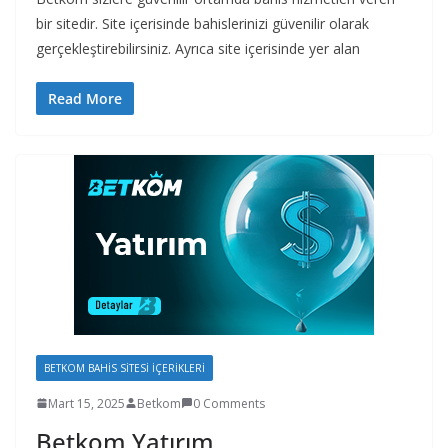
bir sitedir. Site içerisinde bahislerinizi güvenilir olarak
gerçekleştirebilirsiniz. Ayrıca site içerisinde yer alan
Read More
BETKOM BAHIS SITESI İÇERIKLERI
Mart 15, 2025
Betkom
0 Comments
Betkom Yatırım