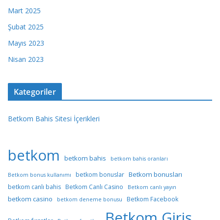
Mart 2025
Şubat 2025
Mayıs 2023
Nisan 2023
Kategoriler
Betkom Bahis Sitesi İçerikleri
betkom
betkom bahis
betkom bahis oranları
Betkom bonusları
betkom bonuslar
Betkom bonus kullanımı
betkom canlı bahis
Betkom Canlı Casino
Betkom canlı yayın
betkom casino
Betkom Facebook
betkom deneme bonusu
Betkom Giriş