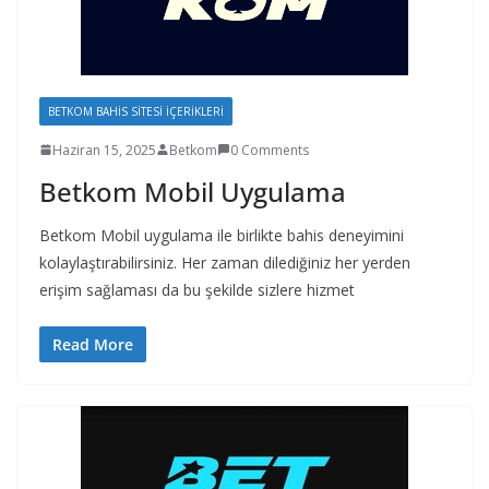
BETKOM BAHIS SITESI İÇERIKLERI
Haziran 15, 2025
Betkom
0 Comments
Betkom Mobil Uygulama
Betkom Mobil uygulama ile birlikte bahis deneyimini
kolaylaştırabilirsiniz. Her zaman dilediğiniz her yerden
erişim sağlaması da bu şekilde sizlere hizmet
Read More