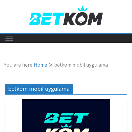
Skip
to
content
You are here:
Home
betkom mobil uygulama
betkom mobil uygulama