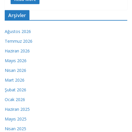
Arşivler
Ağustos 2026
Temmuz 2026
Haziran 2026
Mayıs 2026
Nisan 2026
Mart 2026
Şubat 2026
Ocak 2026
Haziran 2025
Mayıs 2025
Nisan 2025