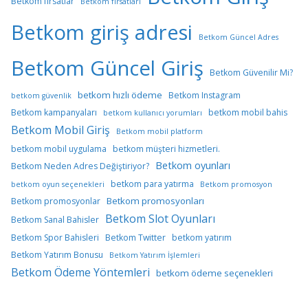
Betkom fırsatlar
Betkom fırsatları
Betkom giriş adresi
Betkom Güncel Adres
Betkom Güncel Giriş
Betkom Güvenilir Mi?
betkom hızlı ödeme
Betkom Instagram
betkom güvenlik
Betkom kampanyaları
betkom mobil bahis
betkom kullanıcı yorumları
Betkom Mobil Giriş
Betkom mobil platform
betkom mobil uygulama
betkom müşteri hizmetleri.
Betkom oyunları
Betkom Neden Adres Değiştiriyor?
betkom para yatırma
betkom oyun seçenekleri
Betkom promosyon
Betkom promosyonları
Betkom promosyonlar
Betkom Slot Oyunları
Betkom Sanal Bahisler
Betkom Spor Bahisleri
Betkom Twitter
betkom yatırım
Betkom Yatırım Bonusu
Betkom Yatırım İşlemleri
Betkom Ödeme Yöntemleri
betkom ödeme seçenekleri