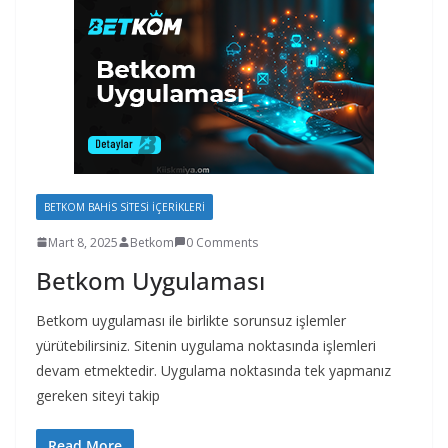
BETKOM BAHIS SITESI İÇERIKLERI
Mart 8, 2025
Betkom
0 Comments
Betkom Uygulaması
Betkom uygulaması ile birlikte sorunsuz işlemler
yürütebilirsiniz. Sitenin uygulama noktasında işlemleri
devam etmektedir. Uygulama noktasında tek yapmanız
gereken siteyi takip
Read More