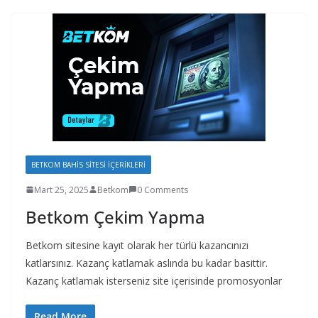
BETKOM BAHIS SITESI İÇERIKLERI
Mart 25, 2025
Betkom
0 Comments
Betkom Çekim Yapma
Betkom sitesine kayıt olarak her türlü kazancınızı
katlarsınız. Kazanç katlamak aslında bu kadar basittir.
Kazanç katlamak isterseniz site içerisinde promosyonlar
Read More