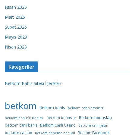
Nisan 2025
Mart 2025
Şubat 2025
Mayıs 2023
Nisan 2023
Kategoriler
Betkom Bahis Sitesi İçerikleri
betkom
betkom bahis
betkom bahis oranları
Betkom bonusları
betkom bonuslar
Betkom bonus kullanımı
betkom canlı bahis
Betkom Canlı Casino
Betkom canlı yayın
betkom casino
Betkom Facebook
betkom deneme bonusu