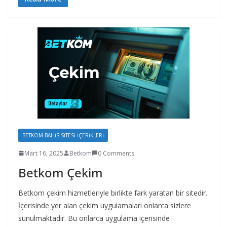
BETKOM BAHIS SITESI İÇERIKLERI
Mart 16, 2025
Betkom
0 Comments
Betkom Çekim
Betkom çekim hizmetleriyle birlikte fark yaratan bir sitedir.
İçerisinde yer alan çekim uygulamaları onlarca sizlere
sunulmaktadır. Bu onlarca uygulama içerisinde