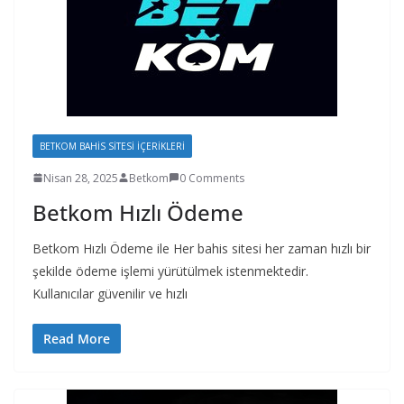
BETKOM BAHIS SITESI İÇERIKLERI
Nisan 28, 2025
Betkom
0 Comments
Betkom Hızlı Ödeme
Betkom Hızlı Ödeme ile Her bahis sitesi her zaman hızlı bir
şekilde ödeme işlemi yürütülmek istenmektedir.
Kullanıcılar güvenilir ve hızlı
Read More