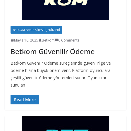
BETKOM BAHIS SITESI İÇERIKLERI
Mayıs 16, 2025
Betkom
0 Comments
Betkom Güvenilir Ödeme
Betkom Güvenilir Ödeme süreçlerinde güvenilirliğe ve
ödeme hızına büyük önem verir. Platform oyunculara
çeşitli güvenilir ödeme yöntemleri sunar. Oyuncular
sunulan
Read More