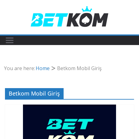
Skip
to
content
You are here:
Home
Betkom Mobil Giriş
Betkom Mobil Giriş