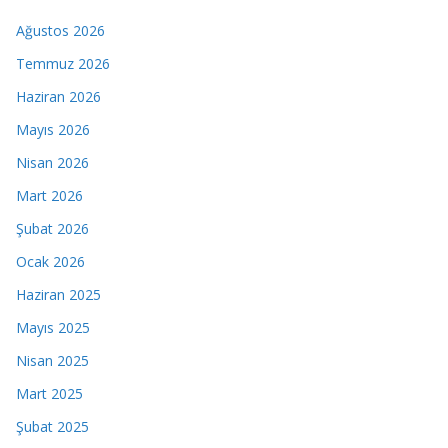
Ağustos 2026
Temmuz 2026
Haziran 2026
Mayıs 2026
Nisan 2026
Mart 2026
Şubat 2026
Ocak 2026
Haziran 2025
Mayıs 2025
Nisan 2025
Mart 2025
Şubat 2025