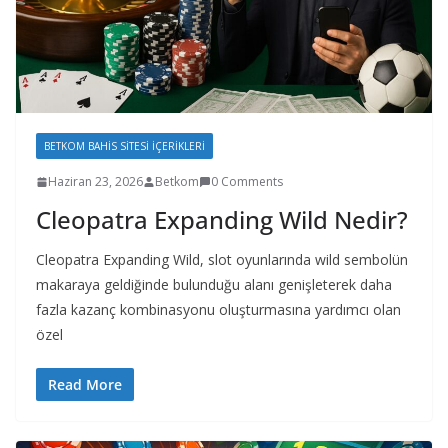
BETKOM BAHIS SITESI İÇERIKLERI
Haziran 23, 2026
Betkom
0 Comments
Cleopatra Expanding Wild Nedir?
Cleopatra Expanding Wild, slot oyunlarında wild sembolün
makaraya geldiğinde bulunduğu alanı genişleterek daha
fazla kazanç kombinasyonu oluşturmasına yardımcı olan
özel
Read More