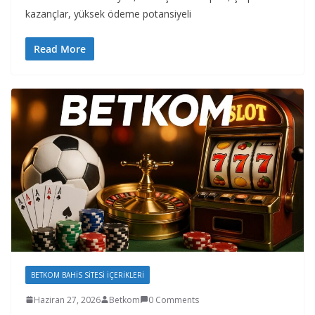
kazançlar, yüksek ödeme potansiyeli
Read More
BETKOM BAHIS SITESI İÇERIKLERI
Haziran 27, 2026
Betkom
0 Comments