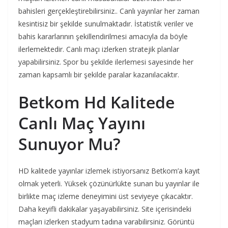
bahisleri gerçekleştirebilirsiniz.. Canlı yayınlar her zaman
kesintisiz bir şekilde sunulmaktadır. İstatistik veriler ve
bahis kararlarının şekillendirilmesi amacıyla da böyle
ilerlemektedir. Canlı maçı izlerken stratejik planlar
yapabilirsiniz. Spor bu şekilde ilerlemesi sayesinde her
zaman kapsamlı bir şekilde paralar kazanılacaktır.
Betkom Hd Kalitede
Canlı Maç Yayını
Sunuyor Mu?
HD kalitede yayınlar izlemek istiyorsanız Betkom’a kayıt
olmak yeterli. Yüksek çözünürlükte sunan bu yayınlar ile
birlikte maç izleme deneyimini üst seviyeye çıkacaktır.
Daha keyifli dakikalar yaşayabilirsiniz. Site içerisindeki
maçları izlerken stadyum tadına varabilirsiniz. Görüntü