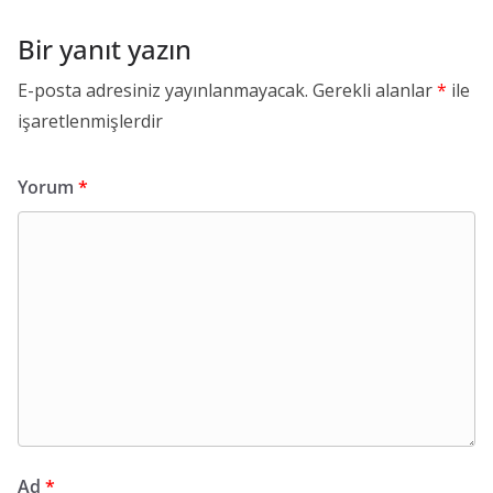
Bir yanıt yazın
E-posta adresiniz yayınlanmayacak.
Gerekli alanlar
*
ile
işaretlenmişlerdir
Yorum
*
Ad
*