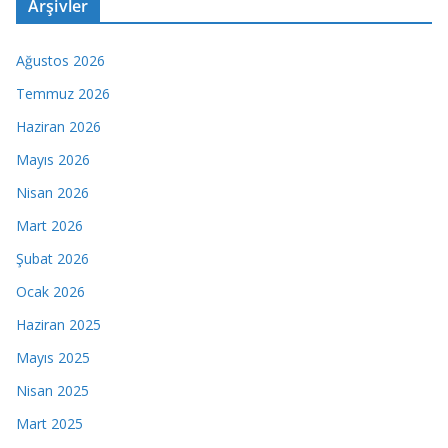
Arşivler
Ağustos 2026
Temmuz 2026
Haziran 2026
Mayıs 2026
Nisan 2026
Mart 2026
Şubat 2026
Ocak 2026
Haziran 2025
Mayıs 2025
Nisan 2025
Mart 2025