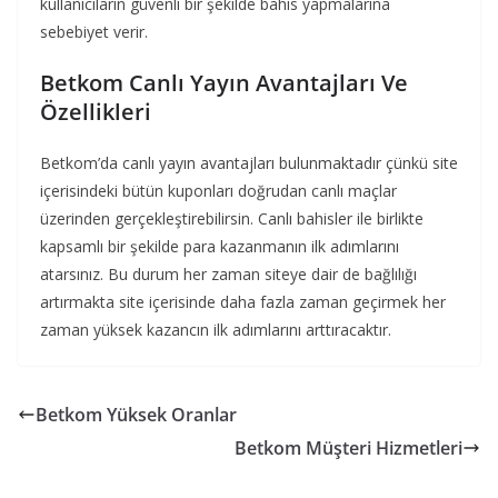
kullanıcıların güvenli bir şekilde bahis yapmalarına
sebebiyet verir.
Betkom Canlı Yayın Avantajları Ve
Özellikleri
Betkom’da canlı yayın avantajları bulunmaktadır çünkü site
içerisindeki bütün kuponları doğrudan canlı maçlar
üzerinden gerçekleştirebilirsin. Canlı bahisler ile birlikte
kapsamlı bir şekilde para kazanmanın ilk adımlarını
atarsınız. Bu durum her zaman siteye dair de bağlılığı
artırmakta site içerisinde daha fazla zaman geçirmek her
zaman yüksek kazancın ilk adımlarını arttıracaktır.
Betkom Yüksek Oranlar
Betkom Müşteri Hizmetleri