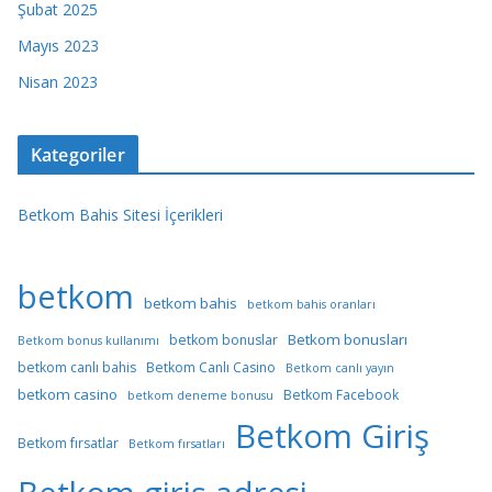
Şubat 2025
Mayıs 2023
Nisan 2023
Kategoriler
Betkom Bahis Sitesi İçerikleri
betkom
betkom bahis
betkom bahis oranları
Betkom bonusları
betkom bonuslar
Betkom bonus kullanımı
betkom canlı bahis
Betkom Canlı Casino
Betkom canlı yayın
betkom casino
Betkom Facebook
betkom deneme bonusu
Betkom Giriş
Betkom fırsatlar
Betkom fırsatları