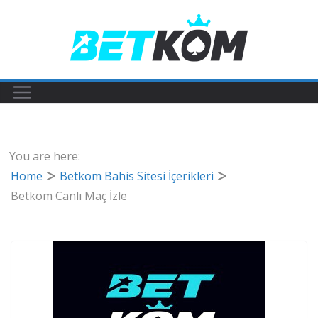
Skip
to
content
You are here:
Home
Betkom Bahis Sitesi İçerikleri
Betkom Canlı Maç İzle