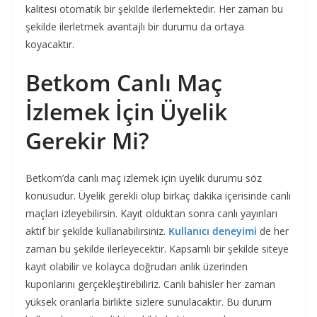
kalitesi otomatik bir şekilde ilerlemektedir. Her zaman bu
şekilde ilerletmek avantajlı bir durumu da ortaya
koyacaktır.
Betkom Canlı Maç
İzlemek İçin Üyelik
Gerekir Mi?
Betkom’da canlı maç izlemek için üyelik durumu söz
konusudur. Üyelik gerekli olup birkaç dakika içerisinde canlı
maçları izleyebilirsin. Kayıt olduktan sonra canlı yayınları
aktif bir şekilde kullanabilirsiniz.
Kullanıcı deneyimi
de her
zaman bu şekilde ilerleyecektir. Kapsamlı bir şekilde siteye
kayıt olabilir ve kolayca doğrudan anlık üzerinden
kuponlarını gerçekleştirebiliriz. Canlı bahisler her zaman
yüksek oranlarla birlikte sizlere sunulacaktır. Bu durum