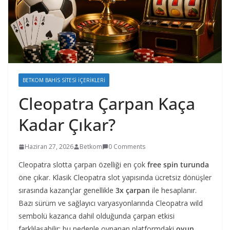
BETKOM BAHIS SITESI İÇERIKLERI
Cleopatra Çarpan Kaça
Kadar Çıkar?
Haziran 27, 2026
Betkom
0 Comments
Cleopatra slotta çarpan özelliği en çok
free spin turunda
öne çıkar. Klasik Cleopatra slot yapısında ücretsiz dönüşler
sırasında kazançlar genellikle
3x çarpan
ile hesaplanır.
Bazı sürüm ve sağlayıcı varyasyonlarında Cleopatra wild
sembolü kazanca dahil olduğunda çarpan etkisi
farklılaşabilir; bu nedenle oynanan platformdaki
oyun