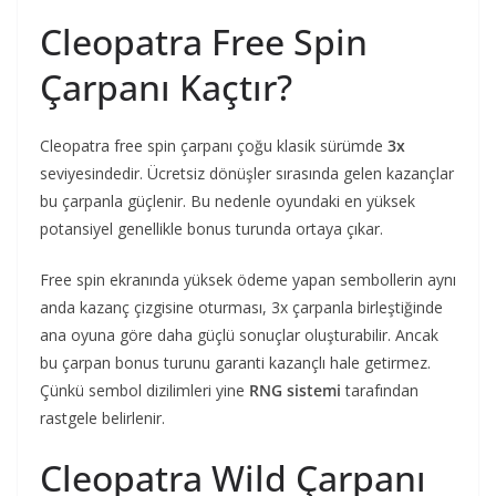
Cleopatra Free Spin
Çarpanı Kaçtır?
Cleopatra free spin çarpanı çoğu klasik sürümde
3x
seviyesindedir. Ücretsiz dönüşler sırasında gelen kazançlar
bu çarpanla güçlenir. Bu nedenle oyundaki en yüksek
potansiyel genellikle bonus turunda ortaya çıkar.
Free spin ekranında yüksek ödeme yapan sembollerin aynı
anda kazanç çizgisine oturması, 3x çarpanla birleştiğinde
ana oyuna göre daha güçlü sonuçlar oluşturabilir. Ancak
bu çarpan bonus turunu garanti kazançlı hale getirmez.
Çünkü sembol dizilimleri yine
RNG sistemi
tarafından
rastgele belirlenir.
Cleopatra Wild Çarpanı