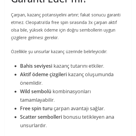
Çarpan, kazanç potansiyelini artırır; fakat sonucu garanti
etmez. Cleopatra’da free spin sırasında 3x çarpan aktif
olsa bile, yüksek ödeme için doğru sembollerin uygun
çizgilere gelmesi gerekir.
Özellikle şu unsurlar kazanç üzerinde belirleyicidir:
Bahis seviyesi
kazanç tutarını etkiler.
Aktif ödeme çizgileri
kazanç oluşumunda
önemlidir.
Wild sembolü
kombinasyonları
tamamlayabilir.
Free spin turu
çarpan avantajı sağlar.
Scatter sembolleri
bonusu tetikleyen ana
unsurlardır.