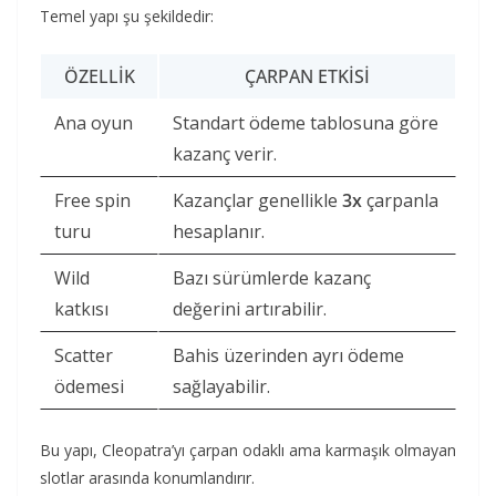
Temel yapı şu şekildedir:
ÖZELLIK
ÇARPAN ETKISI
Ana oyun
Standart ödeme tablosuna göre
kazanç verir.
Free spin
Kazançlar genellikle
3x
çarpanla
turu
hesaplanır.
Wild
Bazı sürümlerde kazanç
katkısı
değerini artırabilir.
Scatter
Bahis üzerinden ayrı ödeme
ödemesi
sağlayabilir.
Bu yapı, Cleopatra’yı çarpan odaklı ama karmaşık olmayan
slotlar arasında konumlandırır.