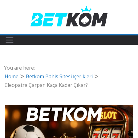
Skip
to
content
You are here:
Home
Betkom Bahis Sitesi İçerikleri
Cleopatra Çarpan Kaça Kadar Çıkar?